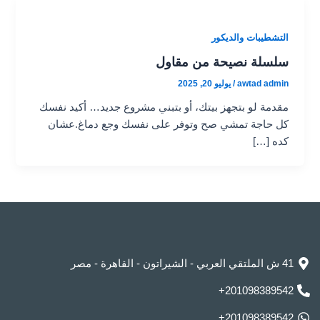
التشطيبات والديكور
سلسلة نصيحة من مقاول
awtad admin
/
يوليو 20, 2025
مقدمة لو بتجهز بيتك، أو بتبني مشروع جديد… أكيد نفسك
كل حاجة تمشي صح وتوفر على نفسك وجع دماغ.عشان
كده […]
41 ش الملتقي العربي - الشيراتون - القاهرة - مصر
201098389542+
201098389542+