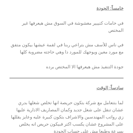
خامساً: الجودة
في خامات كتييير مغشوشة في السوق مش هيعرفها غير
المختص
في ناس للأسف مش بتراعي ربنا في لقمة عيشها بيكون متفق
مع مورد معين ويوجهك للمورد دا وهي حاجته مضروبة كلها
جودة التنفيذ مش هيعرفها الا المختص برده
سادساً: الوقت
لما بتتعامل مع شركة بتكون حريصة انها تخلص شغلها بدري
عشان تنقل على شغل جديد وكمان المصاريف الادارية عليها
زي رواتب المهندسين والاشراف بتكون كبيرة عليه وعايز يقللها
على المشروع عشان يكسب اكتر فبيكون حريص انه يخلص
بسرعة وطبعا مش على حساب الجودة