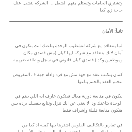
وتشتري الخامات وتستلم منهم الشغل … الشركة بتشيل عنك
حاجة زي كدا
ثانياً: الأمان
لما بتتعاقد مع شركة لتشطيب الوحدة بتاعتك انت بتكون في
أمان لانك بتتعاقد مع شركة ليها كيان (مش قصدي مكان
وموظفين وكدا) قصدي كيان قانوني في سجل وبطاقة ضريبية
كمان بتكتب عقد مع جهة مش مع فرد وادام جهة ف المفروض
بتختم العقد بالختم بتاعها
بيكون في متابعة دورية معاك فبتكون عارف ايه اللي بيتم في
الوحدة بتاعتك ودا لا يغني عن انك تنزل وتتابع بنفسك برده بس
هتكون متابعة قليلة وإشراف فقط
في تقارير بالتكاليف الفلوس اشترينا بيها كمية اد كدا من
المورد الفلاني بالسعر دا فتقدر تسأل المورد على الأسعار أو